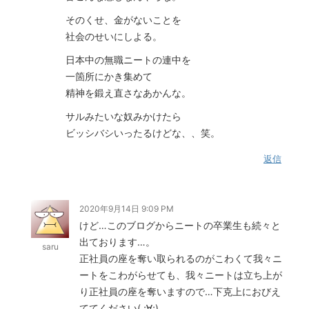
そのくせ、金がないことを
社会のせいにしよる。
日本中の無職ニートの連中を
一箇所にかき集めて
精神を鍛え直さなあかんな。
サルみたいな奴みかけたら
ビッシバシいったるけどな、、笑。
返信
2020年9月14日 9:09 PM
けど…このブログからニートの卒業生も続々と
出ております…。
saru
正社員の座を奪い取られるのがこわくて我々ニ
ートをこわがらせても、我々ニートは立ち上が
り正社員の座を奪いますので…下克上におびえ
ててください( ;∀;)