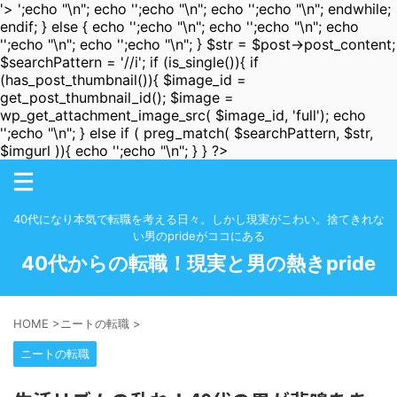
'>
';echo "\n"; echo '
';echo "\n"; echo '
';echo "\n"; endwhile;
endif; } else { echo '
';echo "\n"; echo '
';echo "\n"; echo
'
';echo "\n"; echo '
';echo "\n"; } $str = $post->post_content;
$searchPattern = '/
/i'; if (is_single()){ if
(has_post_thumbnail()){ $image_id =
get_post_thumbnail_id(); $image =
wp_get_attachment_image_src( $image_id, 'full'); echo
'
';echo "\n"; } else if ( preg_match( $searchPattern, $str,
$imgurl )){ echo '
';echo "\n"; } } ?>
40代になり本気で転職を考える日々。しかし現実がこわい。捨てきれな
い男のprideがココにある
40代からの転職！現実と男の熱きpride
HOME
>
ニートの転職
>
ニートの転職